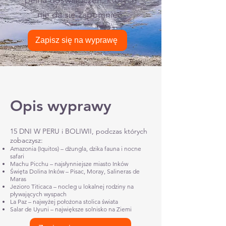
pełna doświadczeń, których
nie da się zapomnieć.
Zapisz się na wyprawę
Opis wyprawy
15 DNI W PERU i BOLIWII, podczas których
zobaczysz:
Amazonia (Iquitos) – dżungla, dzika fauna i nocne
safari
Machu Picchu – najsłynniejsze miasto Inków
Święta Dolina Inków – Pisac, Moray, Salineras de
Maras
Jezioro Titicaca – nocleg u lokalnej rodziny na
pływających wyspach
La Paz – najwyżej położona stolica świata
Salar de Uyuni – największe solnisko na Ziemi