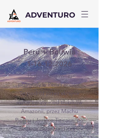
ADVENTURO
Peru + Boliwia
1-16.12.2026
15 dni intensywnej
przygody w Peru i Boliwii.
To podróż przez skrajnie
różne światy – od tropików
Amazonii, przez Machu
Picchu i Jezioro Titicaca, po
bezkres Salar de Uyuni –