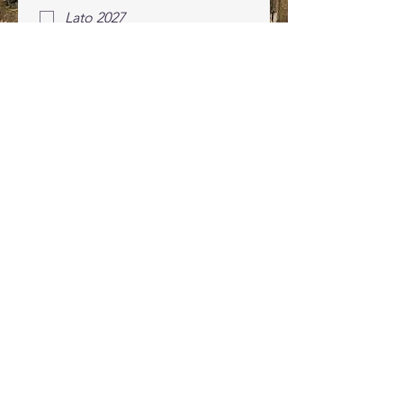
Lato 2027
Jesień 2027
Jakikolwiek
Inne
Standard wyprawy
*
Budget
Standard
ViP
Na zamówienie
Preferowane godziny kontaktu
8:00-12:00
12:00-16:00
16:00-20:00
dowolna godzina