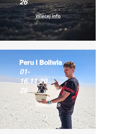
26
Więcej info
Peru i Boliwia
01-
16.11.20
26
Więcej info