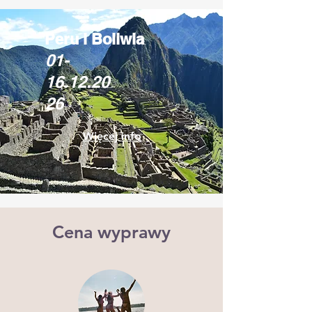
Peru i Boliwia
01-
16.12.20
26
Więcej info
Cena wyprawy