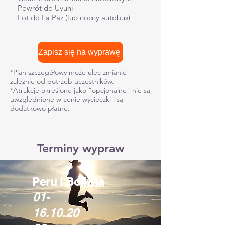
Powrót do Uyuni
Lot do La Paz (lub nocny autobus)
Zapisz się na wyprawę
*Plan szczegółowy może ulec zmianie
zależnie od potrzeb uczestników.
*Atrakcje określone jako "opcjonalne" nie są
uwzględnione w cenie wycieczki i są
dodatkowo płatne.
Terminy wypraw
Peru i Boliwia
01-
16.10.20