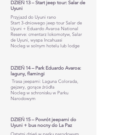
DZIEŃ 13 – Start jeep tour: Salar de
Uyuni
Przyjazd do Uyuni rano
Start 3-dniowego jeep tour Salar de
Uyuni + Eduardo Avaroa National
Reserve: cmentarz lokomotyw, Salar
de Uyuni, wyspa Incahuasi
Nocleg w solnym hotelu lub lodge
DZIEŃ 14 – Park Eduardo Avaroa:
laguny, flamingi
Trasa jeepami: Laguna Colorada,
gejzery, gorące źródła
Nocleg w schronisku w Parku
Narodowym
DZIEŃ 15 – Powrót jeepami do
Uyuni + bus nocny do La Paz
Ostatni dzień w parku narodowym