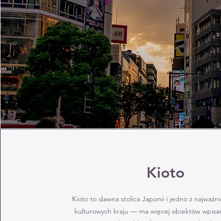
Kioto
Kioto to dawna stolica Japonii i jedno z najważni
kulturowych kraju — ma więcej obiektów wpisan