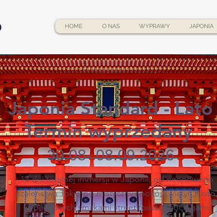
O
HOME
O NAS
WYPRAWY
JAPONIA
Japonia Standard - Lato
Termin wyprzedany
̶̶̶3̶0̶.̶0̶8̶-̶̶̶ ̶̶̶0̶8̶.̶0̶9̶.̶̶̶2̶̶̶0̶̶̶2̶̶̶6̶̶̶​̶̶̶
14 dni totalnej immersji w Japonii, od neonowego
szaleństwa Tokio po mistyczny spokój świątyń Kioto
wypełnionych smakami street foodu i noclegami,