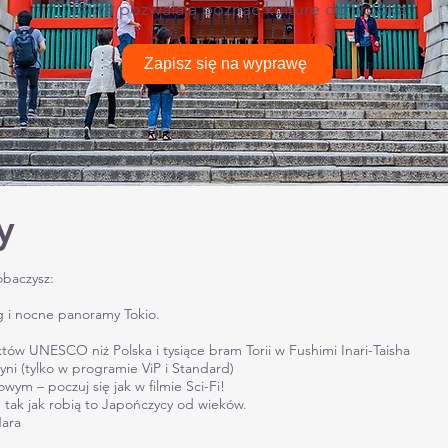
które pozwalają poznać kulturę od środka.
Zapisz się na wyprawę
y
baczysz:
g i nocne panoramy Tokio.
któw UNESCO niż Polska i tysiące bram Torii w Fushimi Inari-Taisha
ni (tylko w programie ViP i Standard)
ym – poczuj się jak w filmie Sci-Fi!
, tak jak robią to Japończycy od wieków.
Nara