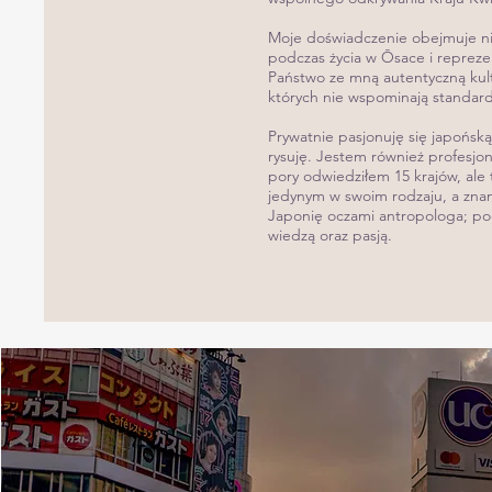
Moje doświadczenie obejmuje nie
podczas życia w Ōsace i repreze
Państwo ze mną autentyczną kultu
których nie wspominają standar
Prywatnie pasjonuję się japońską
rysuję. Jestem również profesjo
pory odwiedziłem 15 krajów, ale
jedynym w swoim rodzaju, a zna
Japonię oczami antropologa; po
wiedzą oraz pasją.