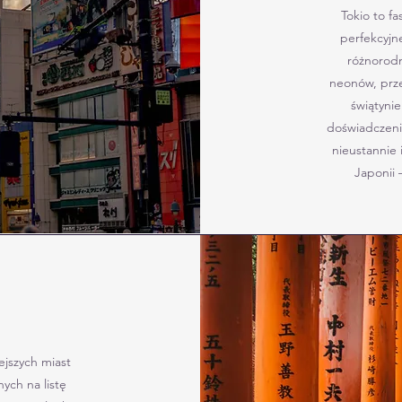
Tokio to fa
perfekcyjne
różnorodn
neonów, prze
świątynie
doświadczeni
nieustannie 
Japonii 
ejszych miast
ych na listę