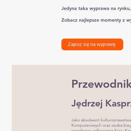
​Jedyna taka wyprawa na rynku, 
Zobacz najlepsze momenty z w
Zapisz się na wyprawę
Przewodni
Jędrzej Kaspr
Jako absolwent kulturoznawstwa
Komputerowych oraz osoba biegl
wspólnego odkrywania Kraju Kwi