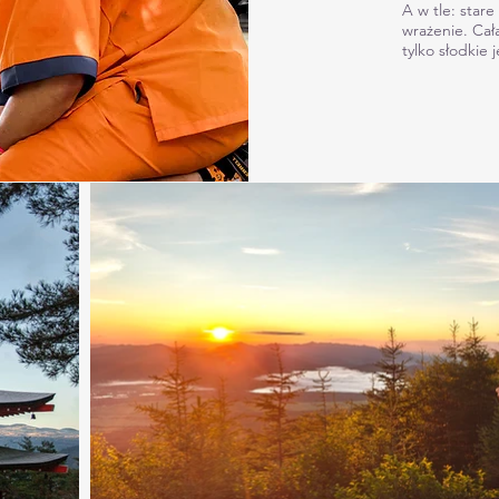
A w tle: stare
wrażenie. Cał
tylko słodkie j