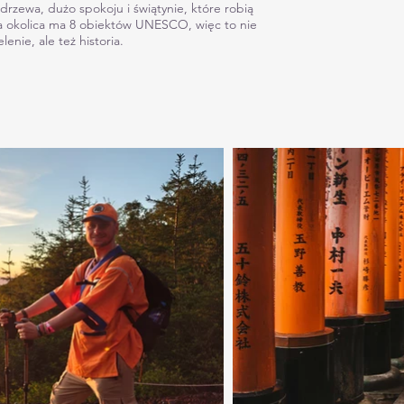
 drzewa, dużo spokoju i świątynie, które robią
a okolica ma 8 obiektów UNESCO, więc to nie
elenie, ale też historia.