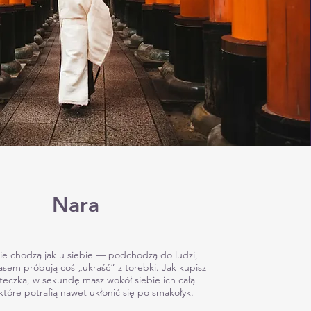
Nara
ie chodzą jak u siebie — podchodzą do ludzi,
zasem próbują coś „ukraść” z torebki. Jak kupisz
steczka, w sekundę masz wokół siebie ich całą
które potrafią nawet ukłonić się po smakołyk.