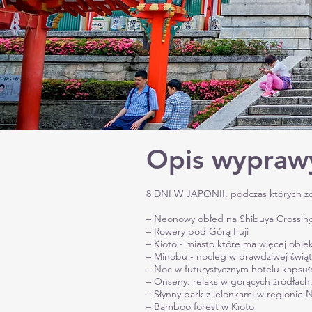
Opis wypraw
8 DNI W JAPONII, podczas których zo
– Neonowy obłęd na Shibuya Crossin
– Rowery pod Górą Fuji
– Kioto - miasto które ma więcej obie
– Minobu - nocleg w prawdziwej świąty
– Noc w futurystycznym hotelu kapsułow
– Onseny: relaks w gorących źródłach
– Słynny park z jelonkami w regionie 
– Bamboo forest w Kioto