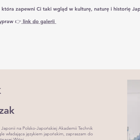
która zapewni Ci taki wgląd w kulturę, naturę i historię Jap
ypraw 👉
link do galerii
k
zak
 Japonii na Polsko-Japońskiej Akademii Technik
e władająca językiem japońskim, zapraszam do
tnącej Wiśni.