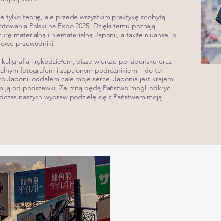
 tylko teorię, ale przede wszystkim praktykę zdobytą
ntowania Polski na Expo 2025. Dzięki temu poznają
rę materialną i niematerialną Japonii, a także niuanse, o
dowe przewodniki.
 kaligrafią i rękodziełem, piszę wiersze po japońsku oraz
nalnym fotografem i zapalonym podróżnikiem – do tej
 to Japonii oddałem całe moje serce. Japonia jest krajem
m ją od podszewki. Ze mną będą Państwo mogli odkryć
dczas naszych wypraw podzielę się z Państwem moją