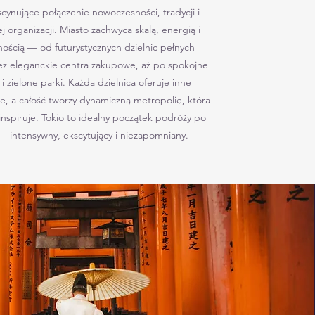
scynujące połączenie nowoczesności, tradycji i
j organizacji. Miasto zachwyca skalą, energią i
ością — od futurystycznych dzielnic pełnych
z eleganckie centra zakupowe, aż po spokojne
 i zielone parki. Każda dzielnica oferuje inne
e, a całość tworzy dynamiczną metropolię, która
inspiruje. Tokio to idealny początek podróży po
— intensywny, ekscytujący i niezapomniany.