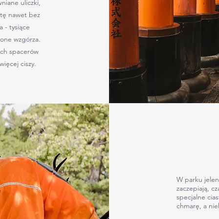
iane uliczki,
otę nawet bez
 - tysiące
ione wzgórza.
nych spacerów
więcej ciszy.
W parku jelen
zaczepiają, c
specjalne cia
chmarę, a nie