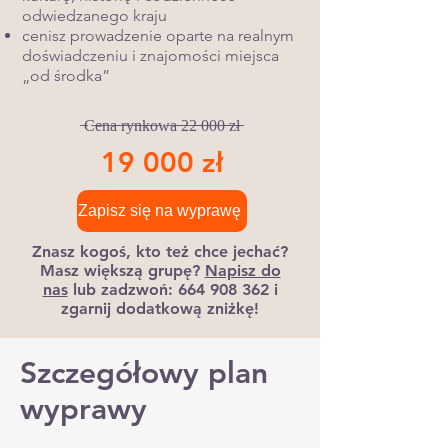
odwiedzanego kraju
cenisz prowadzenie oparte na realnym
doświadczeniu i znajomości miejsca
„od środka”
̶C̶e̶n̶a̶ ̶r̶y̶n̶k̶o̶w̶a̶ ̶2̶2̶ ̶0̶0̶0̶ ̶z̶ł̶
19 000 zł
Zapisz się na wyprawę
Znasz kogoś, kto też chce jechać?
Masz większą grupę?
Napisz do
nas
lub zadzwoń:
664 908 362
i
zgarnij dodatkową zniżkę!
Szczegółowy plan
wyprawy