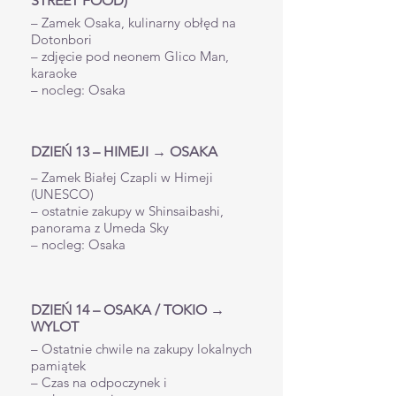
STREET FOOD)
– Zamek Osaka, kulinarny obłęd na
Dotonbori
– zdjęcie pod neonem Glico Man,
karaoke
– nocleg: Osaka
DZIEŃ 13 – HIMEJI → OSAKA
– Zamek Białej Czapli w Himeji
(UNESCO)
– ostatnie zakupy w Shinsaibashi,
panorama z Umeda Sky
– nocleg: Osaka
DZIEŃ 14 – OSAKA / TOKIO →
WYLOT
– Ostatnie chwile na zakupy lokalnych
pamiątek
– Czas na odpoczynek i