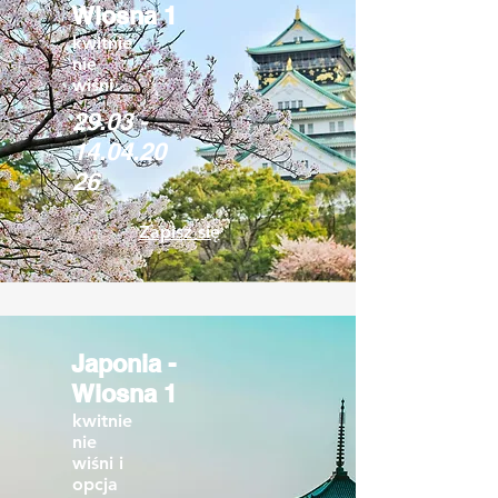
Wiosna 1
kwitnie
nie
wiśni
29.03 -
14.04.20
26
Zapisz się
Japonia -
Wiosna 1
kwitnie
nie
wiśni i
opcja