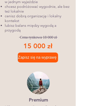
w jednym wyjeździe
chcesz podróżować wygodnie, ale bez
też lokalnie
cenisz dobrą organizację i lokalny
kontekst
lubisz balans między wygodą a
przygodą
̶C̶e̶n̶a̶ ̶r̶y̶n̶k̶o̶w̶a̶ ̶1̶8̶ ̶0̶0̶0̶ ̶z̶ł̶
15 000 zł
Zapisz się na wyprawę
Premium