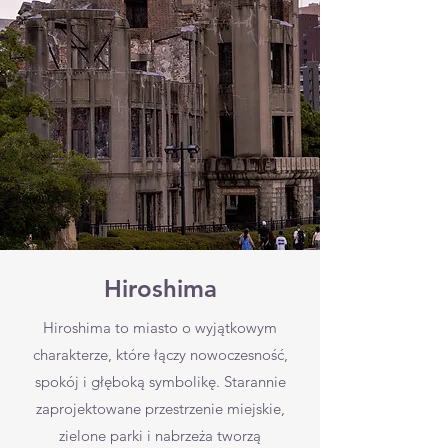
Hiroshima
Hiroshima to miasto o wyjątkowym
charakterze, które łączy nowoczesność,
spokój i głęboką symbolikę. Starannie
zaprojektowane przestrzenie miejskie,
zielone parki i nabrzeża tworzą