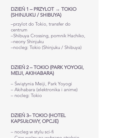
DZIEŃ 1 – PRZYLOT → TOKIO
(SHINJUKU / SHIBUYA)
–przylot do Tokio, transfer do
centrum
–Shibuya Crossing, pomnik Hachiko,
–neony Shinjuku
–nocleg: Tokio (Shinjuku / Shibuya)
DZIEŃ 2 – TOKIO (PARK YOYOGI,
MEIJI, AKIHABARA)
– Świątynia Meiji, Park Yoyogi
– Akihabara (elektronika i anime)
– nocleg: Tokio
DZIEŃ 3– TOKIO (HOTEL
KAPSUŁOWY, OPCJE)
– nocleg w stylu sci-fi
– Czas wolny na wybrane atrakcje