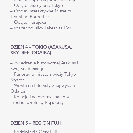
– Opcja: Disneyland Tokyo
– Opcja: Interaktywne Muzeum
TeamLab Borderless
– Opcja: Harajuku
– spacer po ulicy Takeshita Dori
DZIEŃ 4 – TOKIO (ASAKUSA,
SKYTREE, ODAIBA)
– Zwiedzanie historycznej Asakusy i
Świątyni Sensō-ji
– Panorama miasta z wieży Tokyo
Skytree
– Wizyta na futurystycznej wyspie
Odaiba
– Kolacja i wieczorny spacer w
modnej dzielnicy Roppongi
DZIEŃ 5 – REGION FUJI
– Podziwianie Góry Fuji