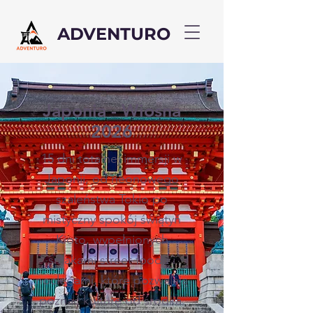
ADVENTURO
Japonia - Wiosna
2026
15 dni totalnej immersji w
Japonii, od neonowego
szaleństwa Tokio po
mistyczny spokój świątyń
Kioto, wypełnionych
smakami street foodu i
noclegami, które pozwalają
poznać kulturę od środka.